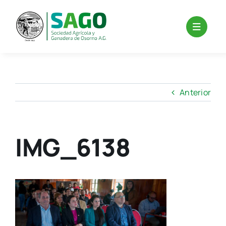
Saltar
al
contenido
Anterior
IMG_6138