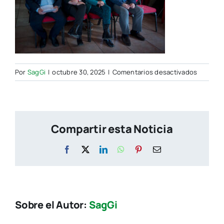
en
Por
SagGi
|
octubre 30, 2025
|
Comentarios desactivados
IMG_613
Compartir esta Noticia
Facebook
X
LinkedIn
WhatsApp
Pinterest
Correo
electrónico
Sobre el Autor:
SagGi