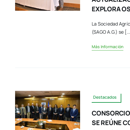
EXPLORA O
La Sociedad Agrí
(SAGO A.G.) se [..
Más Información
Destacados
CONSORCIO 
SE REÚNE C