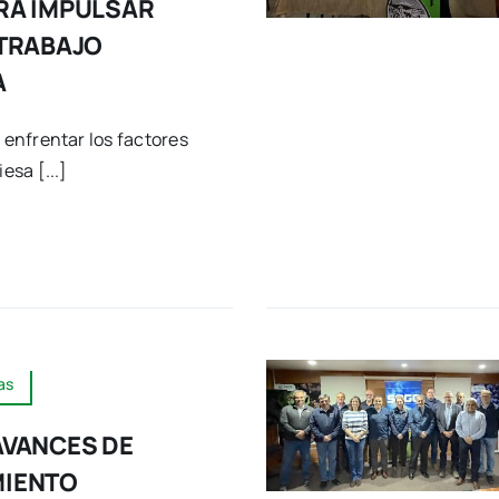
RA IMPULSAR
TRABAJO
A
e enfrentar los factores
esa [...]
as
AVANCES DE
IENTO