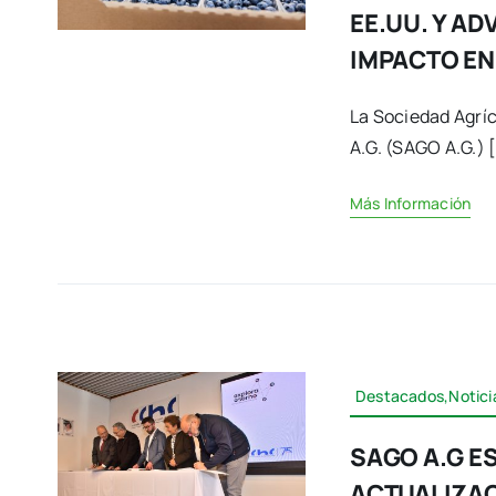
EE.UU. Y AD
IMPACTO EN
La Sociedad Agrí
A.G. (SAGO A.G.) [.
Más Información
Destacados,Notici
SAGO A.G ES
ACTUALIZAC