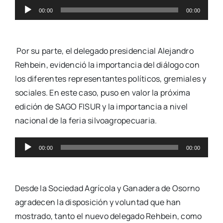
Reproductor
00:00
00:00
de
audio
Por su parte, el delegado presidencial Alejandro
Rehbein, evidenció la importancia del diálogo con
los diferentes representantes políticos, gremiales y
sociales. En este caso, puso en valor la próxima
edición de SAGO FISUR y la importancia a nivel
nacional de la feria silvoagropecuaria.
Reproductor
00:00
00:00
de
audio
Desde la Sociedad Agrícola y Ganadera de Osorno
agradecen la disposición y voluntad que han
mostrado, tanto el nuevo delegado Rehbein, como