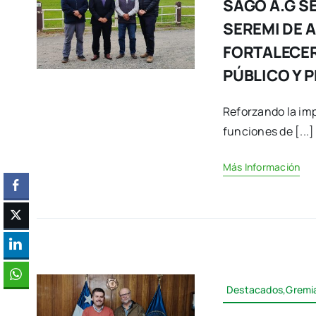
SAGO A.G S
SEREMI DE 
FORTALECER
PÚBLICO Y 
Reforzando la imp
funciones de [...]
Más Información
Destacados,Gremia