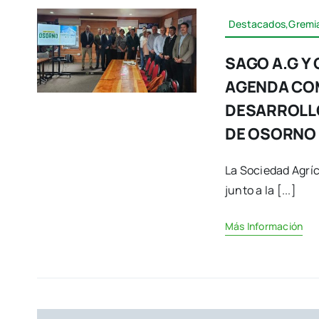
Destacados,Gremia
SAGO A.G Y
AGENDA CO
DESARROLLO
DE OSORNO
La Sociedad Agrí
junto a la [...]
Más Información