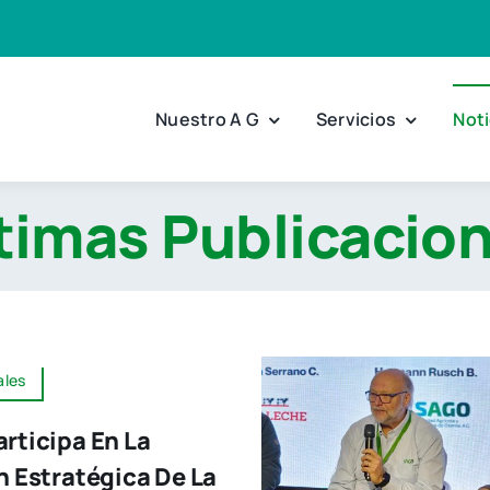
Nuestro A G
Servicios
Noti
timas Publicacio
ales
rticipa En La
n Estratégica De La